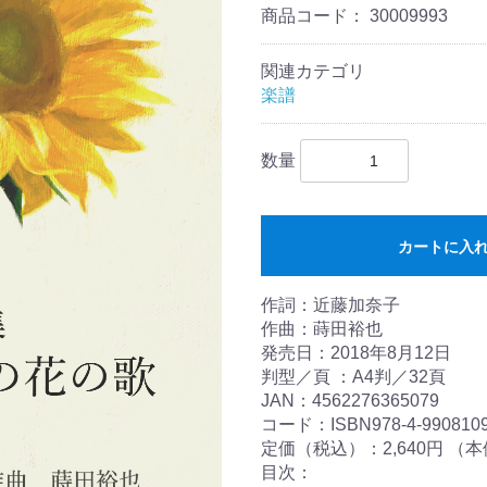
商品コード：
30009993
関連カテゴリ
楽譜
数量
カートに入
作詞：近藤加奈子
作曲：蒔田裕也
発売日：2018年8月12日
判型／頁 ：A4判／32頁
JAN：4562276365079
コード：ISBN978-4-9908109
定価（税込）：2,640円 （本体
目次：