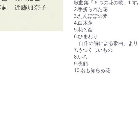
歌曲集「６つの花の歌」1.す
2.手折られた花
3.たんぽぽの夢
4.白木蓮
5.花と命
6.ひまわり
「自作の詩による歌曲」より
7.うつくしいもの
8.いろ
9.夜顔
10.名も知らぬ花