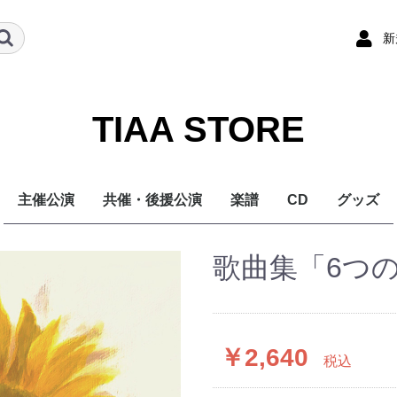
新
TIAA STORE
主催公演
共催・後援公演
楽譜
CD
グッズ
歌曲集「6つ
￥2,640
税込