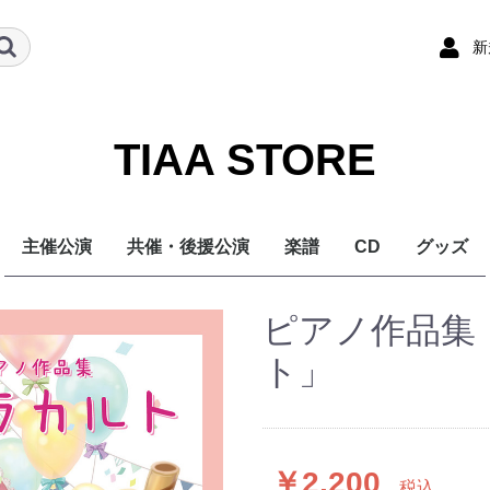
新
TIAA STORE
主催公演
共催・後援公演
楽譜
CD
グッズ
ピアノ作品集
ト」
￥2,200
税込