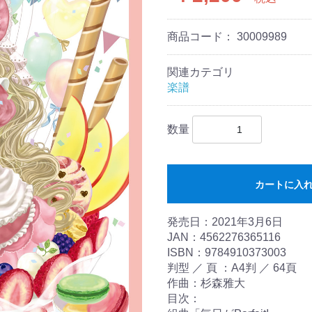
商品コード：
30009989
関連カテゴリ
楽譜
数量
カートに入
発売日：2021年3月6日
JAN：4562276365116
ISBN：9784910373003
判型 ／ 頁 ：A4判 ／ 64頁
作曲：杉森雅大
目次：