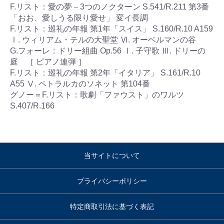
F.リスト：愛の夢－3つのノクターン S.541/R.211 第3番
「おお、愛しうる限り愛せ」 変イ長調
F.リスト：巡礼の年報 第1年「スイス」 S.160/R.10 A159
Ⅰ. ウィリアム・テルの大聖堂 Ⅵ. オーベルマンの谷
G.フォーレ：ドリー組曲 Op.56 Ⅰ. 子守歌 Ⅲ. ドリーの
庭 ［ ピアノ連弾 ］
F.リスト：巡礼の年報 第2年「イタリア」 S.161/R.10
A55 Ⅴ. ペトラルカのソネット 第104番
グノー＝F.リスト：歌劇「ファウスト」のワルツ
S.407/R.166
当サイトについて
プライバシーポリシー
特定商取引法に基づく表記